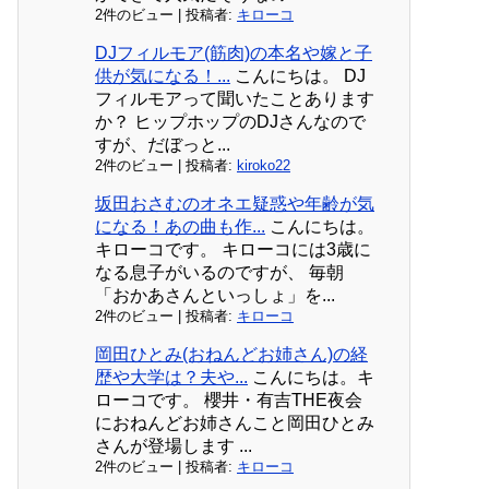
2件のビュー
|
投稿者:
キローコ
DJフィルモア(筋肉)の本名や嫁と子
供が気になる！...
こんにちは。 DJ
フィルモアって聞いたことあります
か？ ヒップホップのDJさんなので
すが、だぼっと...
2件のビュー
|
投稿者:
kiroko22
坂田おさむのオネエ疑惑や年齢が気
になる！あの曲も作...
こんにちは。
キローコです。 キローコには3歳に
なる息子がいるのですが、 毎朝
「おかあさんといっしょ」を...
2件のビュー
|
投稿者:
キローコ
岡田ひとみ(おねんどお姉さん)の経
歴や大学は？夫や...
こんにちは。キ
ローコです。 櫻井・有吉THE夜会
におねんどお姉さんこと岡田ひとみ
さんが登場します ...
2件のビュー
|
投稿者:
キローコ