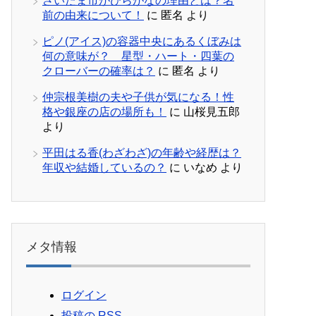
さいたま市がひらがなの理由とは？名
前の由来について！
に
匿名
より
ピノ(アイス)の容器中央にあるくぼみは
何の意味が？ 星型・ハート・四葉の
クローバーの確率は？
に
匿名
より
仲宗根美樹の夫や子供が気になる！性
格や銀座の店の場所も！
に
山桜見五郎
より
平田はる香(わざわざ)の年齢や経歴は？
年収や結婚しているの？
に
いなめ
より
メタ情報
ログイン
投稿の
RSS