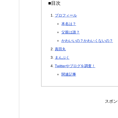
■目次
プロフィール
本名は？
父親は誰？
かわいいの？かわいくないの？
真田丸
まんぷく
Twitterやブログを調査！
関連記事
スポン