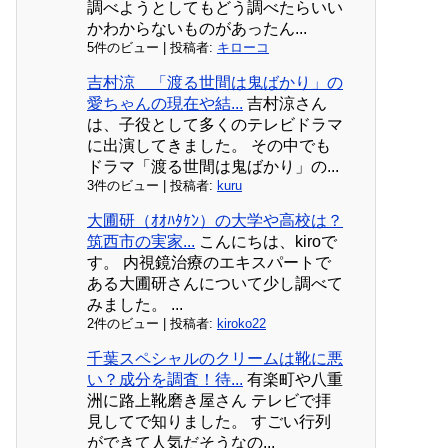
調べようとしてもどう調べたらいい
かわからないものがあったん...
5件のビュー
|
投稿者:
キローコ
吉村涼 「渡る世間は鬼ばかり」の
愛ちゃんの現在や結...
吉村涼さん
は、子役として多くのテレビドラマ
に出演してきました。 その中でも
ドラマ「渡る世間は鬼ばかり」の...
3件のビュー
|
投稿者:
kuru
大圃研（ｵｵﾊﾀｹﾝ）の大学や高校は？
筑西市の実家...
こんにちは、kiroで
す。 内視鏡治療のエキスパートで
ある大圃研さんについて少し調べて
みました。 ...
2件のビュー
|
投稿者:
kiroko22
千葉スペシャルのクリームは靴に悪
い？成分を調査！待...
有楽町や八重
洲に路上靴磨き屋さん テレビで拝
見してで知りました。 すごい行列
ができて人気だそうなの...