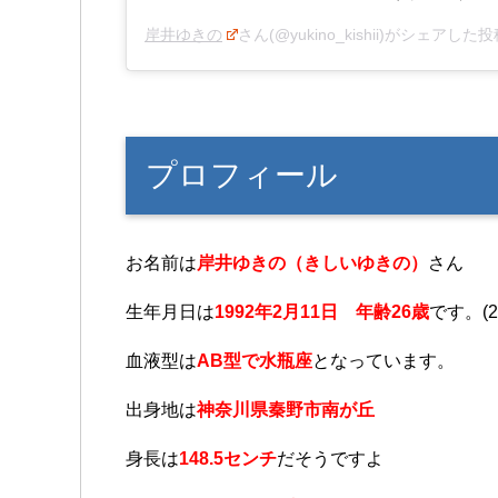
岸井ゆきの
さん(@yukino_kishii)がシェアした投
プロフィール
お名前は
岸井ゆきの（きしいゆきの）
さん
生年月日は
1992年2月11日 年齢26歳
です。(2
血液型は
AB型で水瓶座
となっています。
出身地は
神奈川県秦野市南が丘
身長は
148.5センチ
だそうですよ