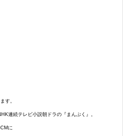
います。
のNHK連続テレビ小説朝ドラの『まんぷく』。
CMに