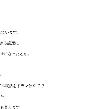
しています。
すぎる設定に
中止になったとか。
-
アル就活をドラマ仕立てで
した。
とも言えます。