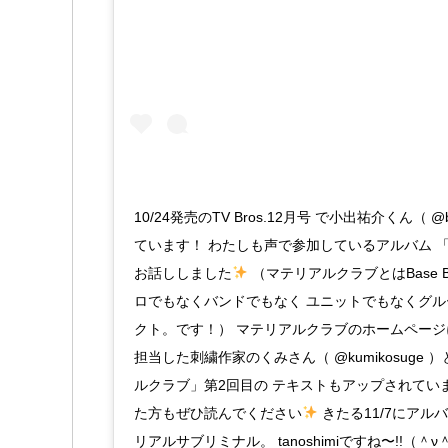
10/24発売のTV Bros.12月号 で小出祐介くん（ @ba
ています！ わたしも声で参加しているアルバム 
お話ししました
（マテリアルクラブとはBase Ba
ロでもなくバンドでもなく ユニットでもなくグル
クト。です！） マテリアルクラブのホームページ
担当した刺繍作家のくみさん（ @kumikosuge
ルクラブ」第2回目の テキストもアップされています
た方もぜひ読んでください
きたる11/7にアル
リアルサブリミナル。 tanoshimiですね〜!!（＾ν