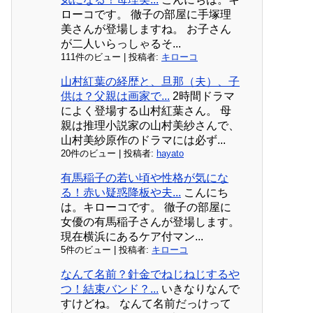
ローコです。 徹子の部屋に手塚理
美さんが登場しますね。 お子さん
が二人いらっしゃるそ...
111件のビュー
|
投稿者:
キローコ
山村紅葉の経歴と、旦那（夫）、子
供は？父親は画家で...
2時間ドラマ
によく登場する山村紅葉さん。 母
親は推理小説家の山村美紗さんで、
山村美紗原作のドラマには必ず...
20件のビュー
|
投稿者:
hayato
有馬稲子の若い頃や性格が気にな
る！赤い疑惑降板や夫...
こんにち
は。キローコです。 徹子の部屋に
女優の有馬稲子さんが登場します。
現在横浜にあるケア付マン...
5件のビュー
|
投稿者:
キローコ
なんて名前？針金でねじねじするや
つ！結束バンド？...
いきなりなんで
すけどね。 なんて名前だっけって