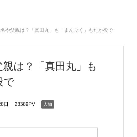
本名や父親は？「真田丸」も「まんぷく」もたか役で
父親は？「真田丸」も
役で
28日
23389PV
人物