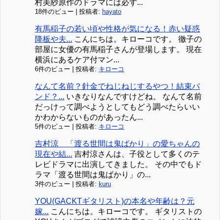
村美紗原作のドラマには必ず...
18件のビュー
|
投稿者:
hayato
有馬稲子の若い頃や性格が気になる！赤い疑惑
降板や夫...
こんにちは。キローコです。 徹子の
部屋に女優の有馬稲子さんが登場します。 現在
横浜にあるケア付マン...
6件のビュー
|
投稿者:
キローコ
なんて名前？針金でねじねじするやつ！結束バ
ンド？...
いきなりなんですけどね。 なんて名前
だっけって調べようとしてもどう調べたらいい
かわからないものがあったん...
5件のビュー
|
投稿者:
キローコ
吉村涼 「渡る世間は鬼ばかり」の愛ちゃんの
現在や結...
吉村涼さんは、子役として多くのテ
レビドラマに出演してきました。 その中でもド
ラマ「渡る世間は鬼ばかり」の...
3件のビュー
|
投稿者:
kuru
YOU(GACKTギタリスト)の本名や年齢は？元
嫁...
こんにちは。キローコです。 ギタリストの