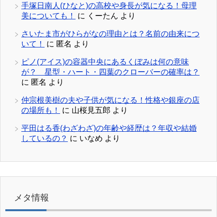
手塚日南人(ひなと)の高校や身長が気になる！母理
美についても！
に
くーたん
より
さいたま市がひらがなの理由とは？名前の由来につ
いて！
に
匿名
より
ピノ(アイス)の容器中央にあるくぼみは何の意味
が？ 星型・ハート・四葉のクローバーの確率は？
に
匿名
より
仲宗根美樹の夫や子供が気になる！性格や銀座の店
の場所も！
に
山桜見五郎
より
平田はる香(わざわざ)の年齢や経歴は？年収や結婚
しているの？
に
いなめ
より
メタ情報