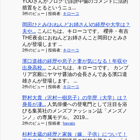
YOUさんがブログで誹謗中傷のコメントに法的
措置をとるというニュ...
3件のビュー
|
投稿者:
キローコ
岡田ひとみ(おねんどお姉さん)の経歴や大学は？
夫や...
こんにちは。キローコです。 櫻井・有吉
THE夜会におねんどお姉さんこと岡田ひとみさ
んが登場します ...
2件のビュー
|
投稿者:
キローコ
濱口道雄の経歴や息子と妻が気になる！年収や
出身高校...
こんにちは。キローコです。 カンブ
リア宮殿にヤマサ醤油の会長さんである濱口道
雄さんが登場します。 ...
2件のビュー
|
投稿者:
キローコ
野村大貴（沢村一樹息子）の学歴（大学）は？
身長が凄...
人気俳優への登竜門として注目を浴
びる集英社のメンズファッション誌「メンズノ
ンノ」の専属モデル。 2019...
2件のビュー
|
投稿者:
hayato
杉村太蔵の経歴と家族（嫁、子供）について！