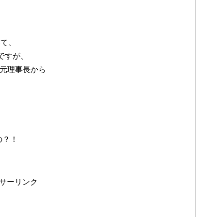
いて、
ですが、
の元理事長から
の？！
サーリンク