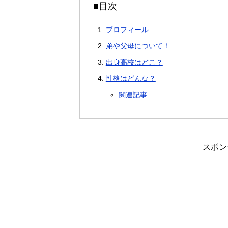
■目次
プロフィール
弟や父母について！
出身高校はどこ？
性格はどんな？
関連記事
スポン