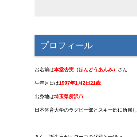
プロフィール
お名前は
本堂杏実（ほんどうあんみ）
さん
生年月日は
1997年1月2日21歳
出身地は
埼玉県所沢市
日本体育大学のラグビー部とスキー部に所属
あら、誕生日がキローコの父親と一緒ｗ