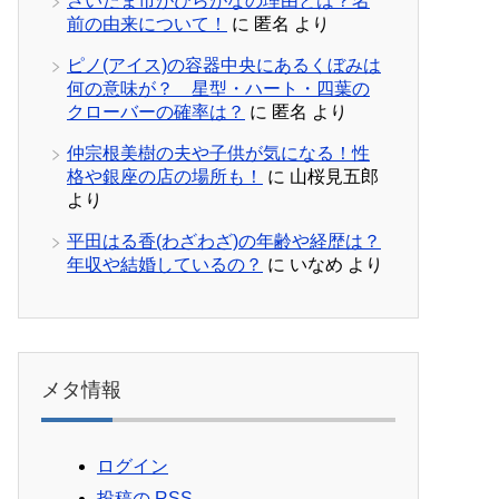
さいたま市がひらがなの理由とは？名
前の由来について！
に
匿名
より
ピノ(アイス)の容器中央にあるくぼみは
何の意味が？ 星型・ハート・四葉の
クローバーの確率は？
に
匿名
より
仲宗根美樹の夫や子供が気になる！性
格や銀座の店の場所も！
に
山桜見五郎
より
平田はる香(わざわざ)の年齢や経歴は？
年収や結婚しているの？
に
いなめ
より
メタ情報
ログイン
投稿の
RSS