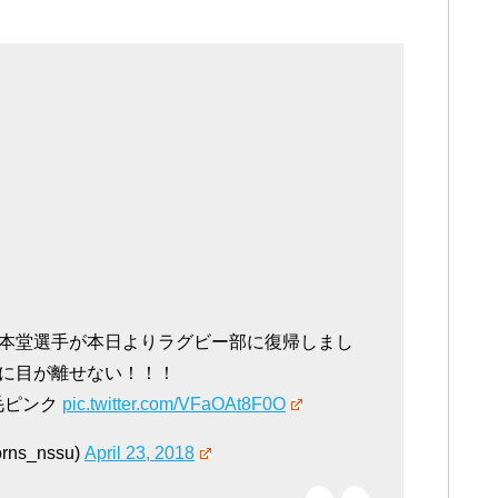
本堂選手が本日よりラグビー部に復帰しまし
に目が離せない！！！
毛ピンク
pic.twitter.com/VFaOAt8F0O
s_nssu)
April 23, 2018