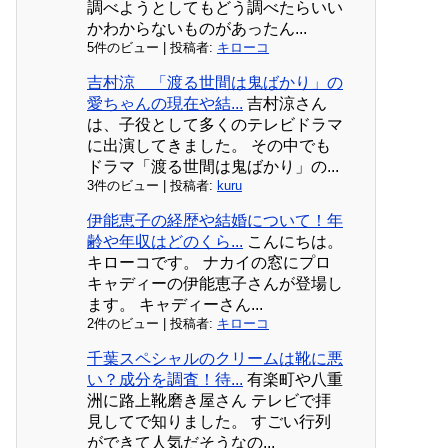
調べようとしてもどう調べたらいい
かわからないものがあったん...
5件のビュー
|
投稿者:
キローコ
吉村涼 「渡る世間は鬼ばかり」の
愛ちゃんの現在や結...
吉村涼さん
は、子役として多くのテレビドラマ
に出演してきました。 その中でも
ドラマ「渡る世間は鬼ばかり」の...
3件のビュー
|
投稿者:
kuru
伊能恵子の経歴や結婚について！年
齢や年収はどのくら...
こんにちは。
キローコです。 ナカイの窓にプロ
キャディーの伊能恵子さんが登場し
ます。 キャディーさん...
2件のビュー
|
投稿者:
キローコ
千葉スペシャルのクリームは靴に悪
い？成分を調査！待...
有楽町や八重
洲に路上靴磨き屋さん テレビで拝
見してで知りました。 すごい行列
ができて人気だそうなの...