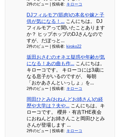
2件のビュー
|
投稿者:
キローコ
DJフィルモア(筋肉)の本名や嫁と子
供が気になる！...
こんにちは。 DJ
フィルモアって聞いたことあります
か？ ヒップホップのDJさんなので
すが、だぼっと...
2件のビュー
|
投稿者:
kiroko22
坂田おさむのオネエ疑惑や年齢が気
になる！あの曲も作...
こんにちは。
キローコです。 キローコには3歳に
なる息子がいるのですが、 毎朝
「おかあさんといっしょ」を...
2件のビュー
|
投稿者:
キローコ
岡田ひとみ(おねんどお姉さん)の経
歴や大学は？夫や...
こんにちは。キ
ローコです。 櫻井・有吉THE夜会
におねんどお姉さんこと岡田ひとみ
さんが登場します ...
2件のビュー
|
投稿者:
キローコ