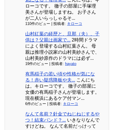
ローコです。 徹子の部屋に手塚理
美さんが登場しますね。 お子さん
が二人いらっしゃるそ...
110件のビュー
|
投稿者:
キローコ
山村紅葉の経歴と、旦那（夫）、子
供は？父親は画家で...
2時間ドラマ
によく登場する山村紅葉さん。 母
親は推理小説家の山村美紗さんで、
山村美紗原作のドラマには必ず...
19件のビュー
|
投稿者:
hayato
有馬稲子の若い頃や性格が気にな
る！赤い疑惑降板や夫...
こんにち
は。キローコです。 徹子の部屋に
女優の有馬稲子さんが登場します。
現在横浜にあるケア付マン...
6件のビュー
|
投稿者:
キローコ
なんて名前？針金でねじねじするや
つ！結束バンド？...
いきなりなんで
すけどね。 なんて名前だっけって