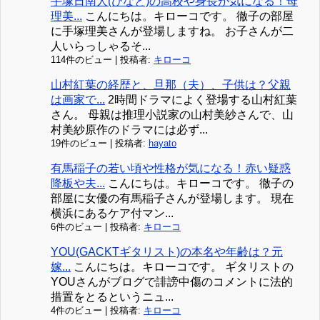
手塚日南人(ひなと)の高校や身長が気になる！母
理美...
こんにちは。キローコです。 徹子の部屋
に手塚理美さんが登場しますね。 お子さんが二
人いらっしゃるそ...
114件のビュー
|
投稿者:
キローコ
山村紅葉の経歴と、旦那（夫）、子供は？父親
は画家で...
2時間ドラマによく登場する山村紅葉
さん。 母親は推理小説家の山村美紗さんで、山
村美紗原作のドラマには必ず...
19件のビュー
|
投稿者:
hayato
有馬稲子の若い頃や性格が気になる！赤い疑惑
降板や夫...
こんにちは。キローコです。 徹子の
部屋に女優の有馬稲子さんが登場します。 現在
横浜にあるケア付マン...
6件のビュー
|
投稿者:
キローコ
YOU(GACKTギタリスト)の本名や年齢は？元
嫁...
こんにちは。キローコです。 ギタリストの
YOUさんがブログで誹謗中傷のコメントに法的
措置をとるというニュ...
4件のビュー
|
投稿者:
キローコ