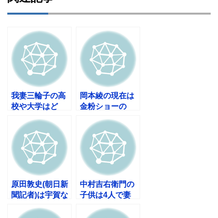
我妻三輪子の高
岡本綾の現在は
校や大学はど
金粉ショーの
こ？旦那(夫)や
人？朝ドラで話
子供について
題に！
も！
原田敦史(朝日新
中村吉右衛門の
聞記者)は宇賀な
子供は4人で妻
つみの夫？経歴
や孫も調査！プ
やモデル時代
ーさんも気にな