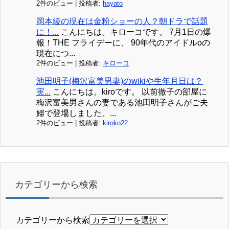
2件のビュー
|
投稿者:
hayato
岡本綾の現在は金粉ショーの人？朝ドラで話題
に！...
こんにちは。キローコです。 7月1日の爆
報！THE フライデーに、 90年代のアイドルoの
現在につ...
2件のビュー
|
投稿者:
キローコ
池田明子(梅沢富美男妻)のwikiや生年月日は？
実...
こんにちは。kiroです。 以前徹子の部屋に
梅沢富美男さんの妻である池田明子さんがご夫
婦で登場しました。...
2件のビュー
|
投稿者:
kiroko22
カテゴリーから検索
カテゴリーから検索