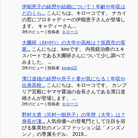
伊能恵子の経歴や結婚について！年齢や年収は
どのくら...
こんにちは。キローコです。 ナカイ
の窓にプロキャディーの伊能恵子さんが登場し
ます。 キャディーさん...
3件のビュー
|
投稿者:
キローコ
大圃研（ｵｵﾊﾀｹﾝ）の大学や高校は？筑西市の実
家...
こんにちは、kiroです。 内視鏡治療のエキ
スパートである大圃研さんについて少し調べて
みました。 ...
2件のビュー
|
投稿者:
kiroko22
濱口道雄の経歴や息子と妻が気になる！年収や
出身高校...
こんにちは。キローコです。 カンブ
リア宮殿にヤマサ醤油の会長さんである濱口道
雄さんが登場します。 ...
2件のビュー
|
投稿者:
キローコ
野村大貴（沢村一樹息子）の学歴（大学）は？
身長が凄...
人気俳優への登竜門として注目を浴
びる集英社のメンズファッション誌「メンズノ
ンノ」の専属モデル。 2019...