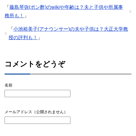
「
藤島琴弥(ポン酢)のwikiや年齢は？夫と子供や所属事
務所も！
」
「
小池裕美子(アナウンサー)の夫や子供は？大正大学教
授の評判も！
」
コメントをどうぞ
名前
メールアドレス（公開されません）