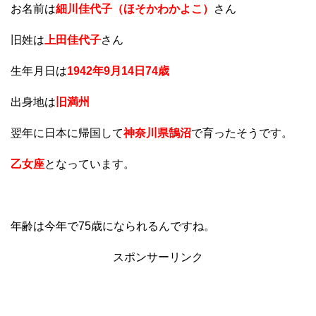
お名前は
細川佳代子（ほそかわかよこ）
さん
旧姓は
上田佳代子
さん
生年月日は
1942年9月14日74歳
出身地は
旧満州
翌年に日本に帰国して
神奈川県鵠沼
で育ったそうです。
乙女座
となっています。
年齢は今年で75歳になられるんですね。
スポンサーリンク