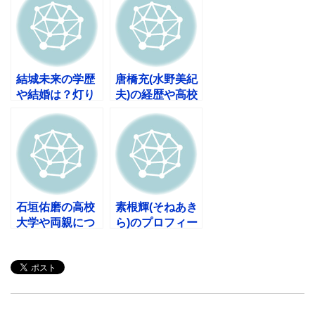
も！
る！
結城未来の学歴
唐橋充(水野美紀
や結婚は？灯り
夫)の経歴や高校
ナビゲーターの
大学は?出演作
マンションがス
やイラスト作品
ゴイ！
も！
石垣佑磨の高校
素根輝(そねあき
大学や両親につ
ら)のプロフィー
いて！筋肉や結
ルや南筑高校に
婚も気になる！
ついて！父母
も！