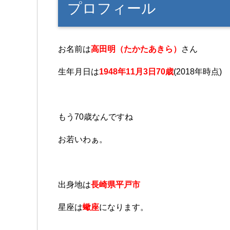
プロフィール
お名前は
高田明（たかたあきら）
さん
生年月日は
1948年11月3日70歳
(2018年時点)
もう70歳なんですね
お若いわぁ。
出身地は
長崎県平戸市
星座は
蠍座
になります。