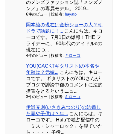
のメンズファッション誌「メンズノ
ンノ」の専属モデル。 2019...
6件のビュー
|
投稿者:
hayato
岡本綾の現在は金粉ショーの人？朝
ドラで話題に！...
こんにちは。キロ
ーコです。 7月1日の爆報！THE フ
ライデーに、 90年代のアイドルoの
現在につ...
4件のビュー
|
投稿者:
キローコ
YOU(GACKTギタリスト)の本名や
年齢は？元嫁...
こんにちは。キロー
コです。 ギタリストのYOUさんが
ブログで誹謗中傷のコメントに法的
措置をとるというニュ...
3件のビュー
|
投稿者:
キローコ
伊嵜充則(いさきみつのり)の結婚し
た妻や子供は？年...
こんにちは。キ
ローコです。 Huluで独占配信中の
「ミス・シャーロック」を観ていた
ら・・・・ 子役...