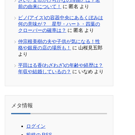
さいたま市がひらがなの理由とは？名
前の由来について！
に
匿名
より
ピノ(アイス)の容器中央にあるくぼみは
何の意味が？ 星型・ハート・四葉の
クローバーの確率は？
に
匿名
より
仲宗根美樹の夫や子供が気になる！性
格や銀座の店の場所も！
に
山桜見五郎
より
平田はる香(わざわざ)の年齢や経歴は？
年収や結婚しているの？
に
いなめ
より
メタ情報
ログイン
投稿の
RSS