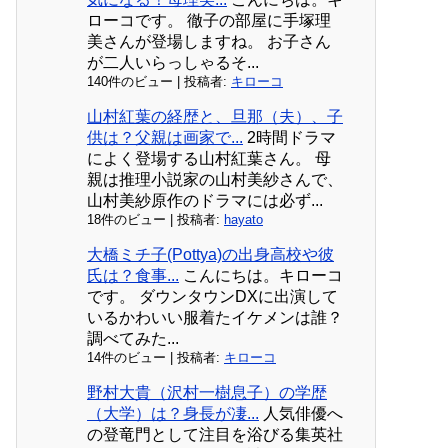
ローコです。 徹子の部屋に手塚理
美さんが登場しますね。 お子さん
が二人いらっしゃるそ...
140件のビュー
|
投稿者:
キローコ
山村紅葉の経歴と、旦那（夫）、子
供は？父親は画家で...
2時間ドラマ
によく登場する山村紅葉さん。 母
親は推理小説家の山村美紗さんで、
山村美紗原作のドラマには必ず...
18件のビュー
|
投稿者:
hayato
大橋ミチ子(Pottya)の出身高校や彼
氏は？食事...
こんにちは。キローコ
です。 ダウンタウンDXに出演して
いるかわいい服着たイケメンは誰？
調べてみた...
14件のビュー
|
投稿者:
キローコ
野村大貴（沢村一樹息子）の学歴
（大学）は？身長が凄...
人気俳優へ
の登竜門として注目を浴びる集英社