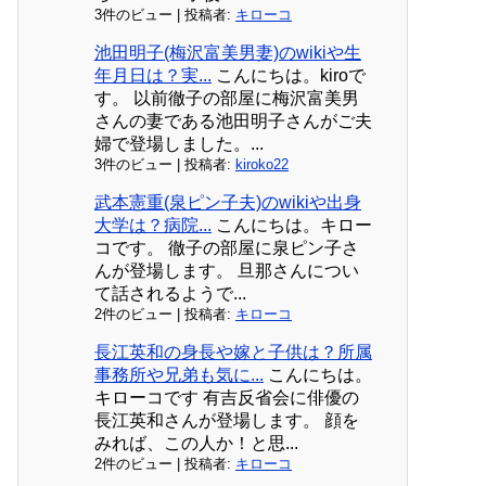
3件のビュー
|
投稿者:
キローコ
池田明子(梅沢富美男妻)のwikiや生
年月日は？実...
こんにちは。kiroで
す。 以前徹子の部屋に梅沢富美男
さんの妻である池田明子さんがご夫
婦で登場しました。...
3件のビュー
|
投稿者:
kiroko22
武本憲重(泉ピン子夫)のwikiや出身
大学は？病院...
こんにちは。キロー
コです。 徹子の部屋に泉ピン子さ
んが登場します。 旦那さんについ
て話されるようで...
2件のビュー
|
投稿者:
キローコ
長江英和の身長や嫁と子供は？所属
事務所や兄弟も気に...
こんにちは。
キローコです 有吉反省会に俳優の
長江英和さんが登場します。 顔を
みれば、この人か！と思...
2件のビュー
|
投稿者:
キローコ