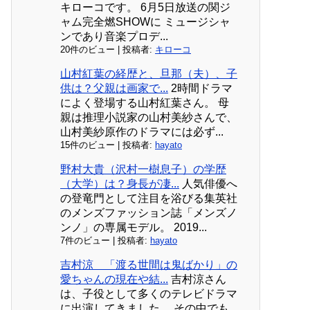
キローコです。 6月5日放送の関ジ
ャム完全燃SHOWに ミュージシャ
ンであり音楽プロデ...
20件のビュー
|
投稿者:
キローコ
山村紅葉の経歴と、旦那（夫）、子
供は？父親は画家で...
2時間ドラマ
によく登場する山村紅葉さん。 母
親は推理小説家の山村美紗さんで、
山村美紗原作のドラマには必ず...
15件のビュー
|
投稿者:
hayato
野村大貴（沢村一樹息子）の学歴
（大学）は？身長が凄...
人気俳優へ
の登竜門として注目を浴びる集英社
のメンズファッション誌「メンズノ
ンノ」の専属モデル。 2019...
7件のビュー
|
投稿者:
hayato
吉村涼 「渡る世間は鬼ばかり」の
愛ちゃんの現在や結...
吉村涼さん
は、子役として多くのテレビドラマ
に出演してきました。 その中でも