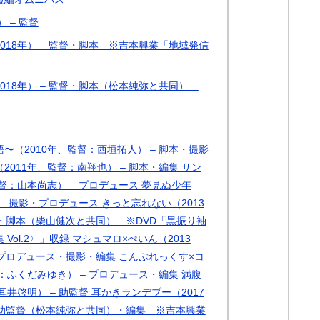
 – 監督
018年） – 監督・脚本 ※吉本興業「地域発信
018年） – 監督・脚本（松本純弥と共同）
〜（2010年、監督：西垣拓人） – 脚本・撮影
011年、監督：南翔也） – 脚本・編集 サン
督：山本尚志） – プロデュース 夢見ぬ少年
 – 撮影・プロデュース きっと忘れない（2013
作・脚本（柴山健次と共同） ※DVD「黒振り袖
ol.2〉」収録 マシュマロ×ぺいん（2013
 プロデュース・撮影・編集 こんぷれっくす×コ
：ふくだみゆき） – プロデュース・編集 満腹
耳井啓明） – 助監督 耳かきランデブー（2017
 助監督（松本純弥と共同）・編集 ※吉本興業