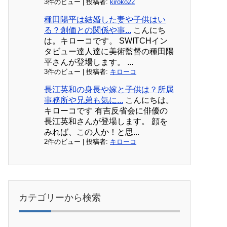
3件のビュー
|
投稿者:
kiroko22
種田陽平は結婚した妻や子供はい
る？創価との関係や事...
こんにち
は。キローコです。 SWITCHイン
タビュー達人達に美術監督の種田陽
平さんが登場します。 ...
3件のビュー
|
投稿者:
キローコ
長江英和の身長や嫁と子供は？所属
事務所や兄弟も気に...
こんにちは。
キローコです 有吉反省会に俳優の
長江英和さんが登場します。 顔を
みれば、この人か！と思...
2件のビュー
|
投稿者:
キローコ
カテゴリーから検索