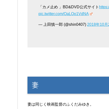
「カメ止め 」BD&DVD公式サイト
https
pic.twitter.com/OaLOo1VdNA
— 上田慎一郎 (@shin0407)
2018年10月
妻
妻は同じく映画監督のふくだみゆき。