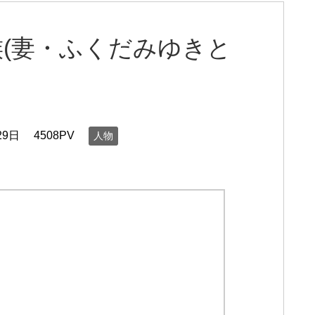
(妻・ふくだみゆきと
29日
4508PV
人物