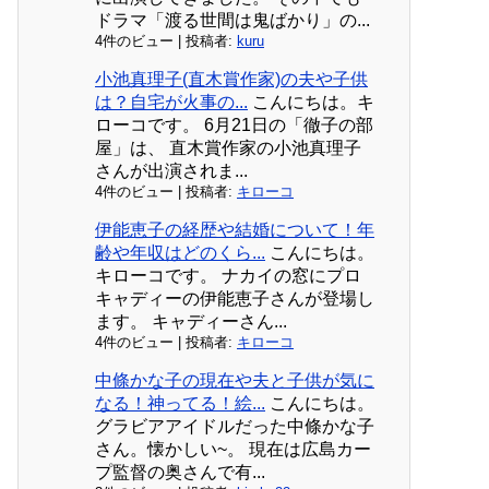
ドラマ「渡る世間は鬼ばかり」の...
4件のビュー
|
投稿者:
kuru
小池真理子(直木賞作家)の夫や子供
は？自宅が火事の...
こんにちは。キ
ローコです。 6月21日の「徹子の部
屋」は、 直木賞作家の小池真理子
さんが出演されま...
4件のビュー
|
投稿者:
キローコ
伊能恵子の経歴や結婚について！年
齢や年収はどのくら...
こんにちは。
キローコです。 ナカイの窓にプロ
キャディーの伊能恵子さんが登場し
ます。 キャディーさん...
4件のビュー
|
投稿者:
キローコ
中條かな子の現在や夫と子供が気に
なる！神ってる！絵...
こんにちは。
グラビアアイドルだった中條かな子
さん。懐かしい~。 現在は広島カー
プ監督の奥さんで有...