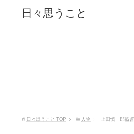
日々思うこと
日々思うこと
TOP
人物
上田慎一郎監督