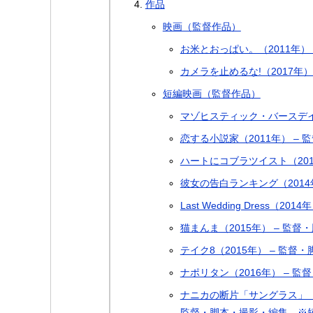
作品
映画（監督作品）
お米とおっぱい。（2011年）
カメラを止めるな!（2017年）
短編映画（監督作品）
マゾヒスティック・バースデイ-
恋する小説家（2011年） –
ハートにコブラツイスト（201
彼女の告白ランキング（2014
Last Wedding Dress
猫まんま（2015年） – 監督
テイク8（2015年） – 監
ナポリタン（2016年） – 
ナニカの断片「サングラス」「
監督・脚本・撮影・編集 ※