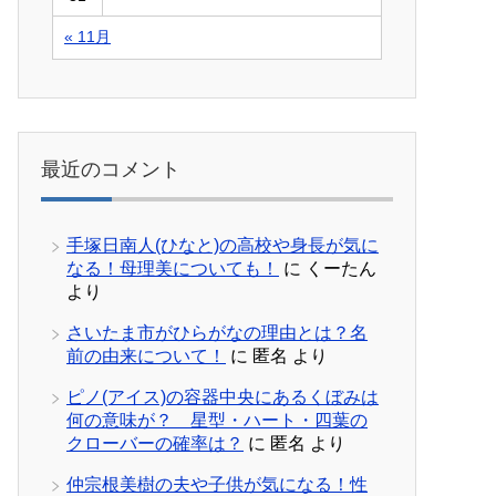
« 11月
最近のコメント
手塚日南人(ひなと)の高校や身長が気に
なる！母理美についても！
に
くーたん
より
さいたま市がひらがなの理由とは？名
前の由来について！
に
匿名
より
ピノ(アイス)の容器中央にあるくぼみは
何の意味が？ 星型・ハート・四葉の
クローバーの確率は？
に
匿名
より
仲宗根美樹の夫や子供が気になる！性