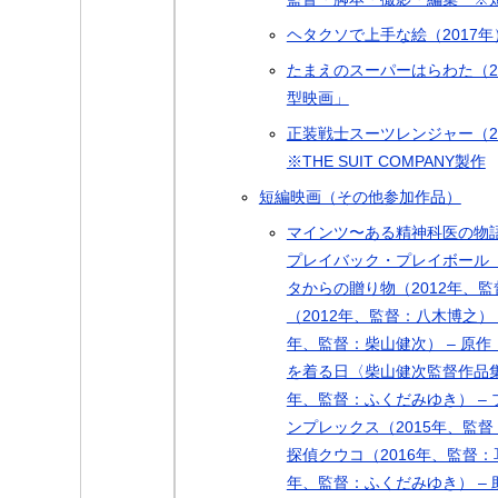
ヘタクソで上手な絵（2017年）
たまえのスーパーはらわた（2
型映画」
正装戦士スーツレンジャー（2
※THE SUIT COMPANY製作
短編映画（その他参加作品）
マインツ〜ある精神科医の物語
プレイバック・プレイボール（2
タからの贈り物（2012年、監
（2012年、監督：八木博之）
年、監督：柴山健次） – 原
を着る日〈柴山健次監督作品集 V
年、監督：ふくだみゆき） –
ンプレックス（2015年、監督
探偵クウコ（2016年、監督：
年、監督：ふくだみゆき） –