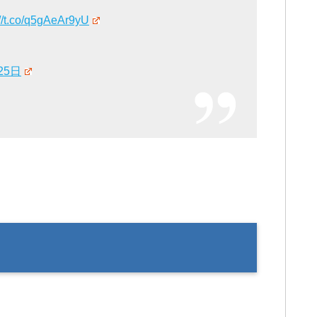
://t.co/q5gAeAr9yU
25日