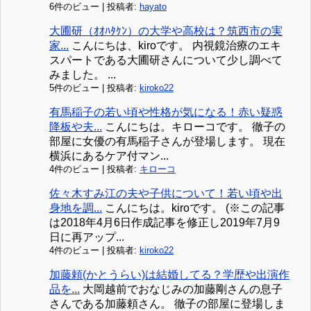
6件のビュー
|
投稿者:
hayato
大圃研（ｵｵﾊﾀｹﾝ）の大学や高校は？筑西市の実
家...
こんにちは、kiroです。 内視鏡治療のエキ
スパートである大圃研さんについて少し調べて
みました。 ...
5件のビュー
|
投稿者:
kiroko22
有馬稲子の若い頃や性格が気になる！赤い疑惑
降板や夫...
こんにちは。キローコです。 徹子の
部屋に女優の有馬稲子さんが登場します。 現在
横浜にあるケア付マン...
4件のビュー
|
投稿者:
キローコ
佐々木すみ江の夫や子供について！若い頃や出
身地を調...
こんにちは。kiroです。 (※この記事
は2018年4月6日作成記事を修正し2019年7月9
日に再アップ...
4件のビュー
|
投稿者:
kiroko22
加藤頼(かとうらい)は結婚してる？学歴や出演作
品を...
大岡越前でおなじみの加藤剛さんの息子
さんである加藤頼さん。 徹子の部屋に登場しま