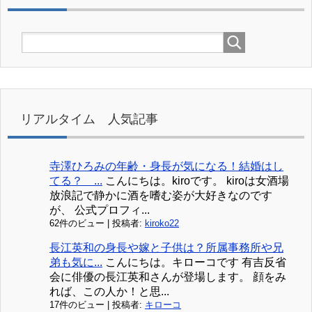
リアルタイム 人気記事
寺澤ひろみの年齢・身長が気になる！結婚はし
てる？ ...
こんにちは。kiroです。 kiroは女酒場
放浪記で静かに酒を嗜む姿が大好きなのです
が、 公式プロフィ...
62件のビュー
|
投稿者:
kiroko22
長江英和の身長や嫁と子供は？所属事務所や兄
弟も気に...
こんにちは。キローコです 有吉反省
会に俳優の長江英和さんが登場します。 顔をみ
れば、この人か！と思...
17件のビュー
|
投稿者:
キローコ