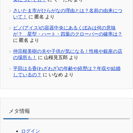
さいたま市がひらがなの理由とは？名前の由来につ
いて！
に
匿名
より
ピノ(アイス)の容器中央にあるくぼみは何の意味
が？ 星型・ハート・四葉のクローバーの確率は？
に
匿名
より
仲宗根美樹の夫や子供が気になる！性格や銀座の店
の場所も！
に
山桜見五郎
より
平田はる香(わざわざ)の年齢や経歴は？年収や結婚
しているの？
に
いなめ
より
メタ情報
ログイン