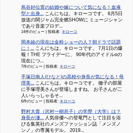
蔦谷好位置の結婚や嫁について気になる！血液
型と出身...
こんにちは。キローコです。 6月5日
放送の関ジャム完全燃SHOWに ミュージシャン
であり音楽プロデ...
14件のビュー
|
投稿者:
キローコ
岡本綾の現在は金粉ショーの人？朝ドラで話題
に！...
こんにちは。キローコです。 7月1日の爆
報！THE フライデーに、 90年代のアイドルoの
現在につ...
7件のビュー
|
投稿者:
キローコ
手塚日南人(ひなと)の高校や身長が気になる！母
理美...
こんにちは。キローコです。 徹子の部屋
に手塚理美さんが登場しますね。 お子さんが二
人いらっしゃるそ...
6件のビュー
|
投稿者:
キローコ
野村大貴（沢村一樹息子）の学歴（大学）は？
身長が凄...
人気俳優への登竜門として注目を浴
びる集英社のメンズファッション誌「メンズノ
ンノ」の専属モデル。 2019...