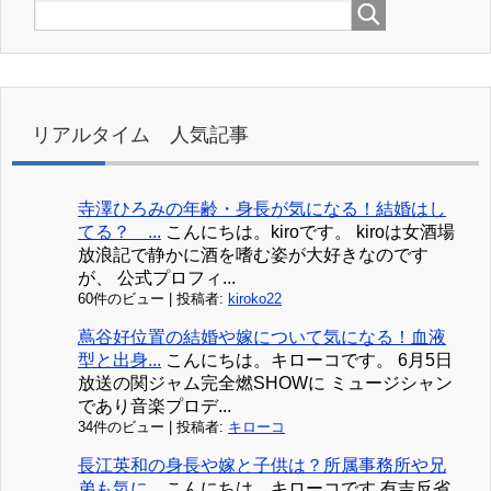
リアルタイム 人気記事
寺澤ひろみの年齢・身長が気になる！結婚はし
てる？ ...
こんにちは。kiroです。 kiroは女酒場
放浪記で静かに酒を嗜む姿が大好きなのです
が、 公式プロフィ...
60件のビュー
|
投稿者:
kiroko22
蔦谷好位置の結婚や嫁について気になる！血液
型と出身...
こんにちは。キローコです。 6月5日
放送の関ジャム完全燃SHOWに ミュージシャン
であり音楽プロデ...
34件のビュー
|
投稿者:
キローコ
長江英和の身長や嫁と子供は？所属事務所や兄
弟も気に...
こんにちは。キローコです 有吉反省