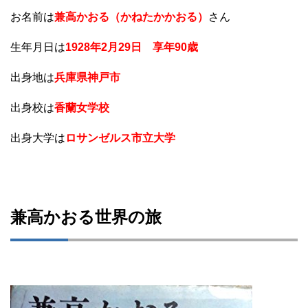
お名前は
兼高かおる（かねたかかおる）
さん
生年月日は
1928年2月29日 享年90歳
出身地は
兵庫県神戸市
出身校は
香蘭女学校
出身大学は
ロサンゼルス市立大学
兼高かおる世界の旅