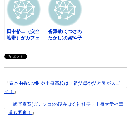
も！
田中裕二（安全
沓澤敬(くつざわ
地帯）がカフェ
たかし)の嫁や子
オーナー？評判
供は？お店の場
や年収が気にな
所や評判も！
る！
「
春本由香のwikiや出身高校は？祖父母や父と兄がスゴ
イ！
」
「
網野泰寛(ガチンコ)の現在は会社社長？出身大学や華
道も調査！
」