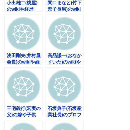
小出雄二(桃屋)
関口まなと(竹下
のwikiや経歴
景子長男)のwiki
は？年収や出身
や経歴は？結婚
大学と高校も調
や名前の由来
査！
も！
浅田剛夫(井村屋
髙品謙一(おなか
会長)のwikiや経
すいた)のwikiや
歴は？嫁子供と
経歴は？年収や
年収も気にな
店の評判も！
る！
三宅義行(宏実の
石坂典子(石坂産
父)の嫁や子供
業社長)のプロフ
は？身長や経歴
ィールや年齢
についても！
は？結婚や子供