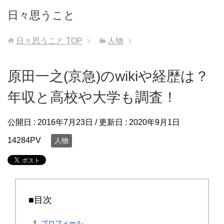
日々思うこと
日々思うこと
TOP
人物
原田一之(京急)のwikiや経歴は？
年収と高校や大学も調査！
公開日 :
2016年7月23日
/ 更新日 :
2020年9月1日
14284PV
人物
■目次
プロフィール