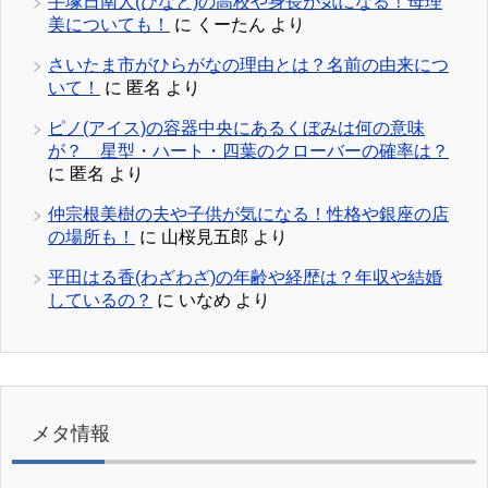
手塚日南人(ひなと)の高校や身長が気になる！母理
美についても！
に
くーたん
より
さいたま市がひらがなの理由とは？名前の由来につ
いて！
に
匿名
より
ピノ(アイス)の容器中央にあるくぼみは何の意味
が？ 星型・ハート・四葉のクローバーの確率は？
に
匿名
より
仲宗根美樹の夫や子供が気になる！性格や銀座の店
の場所も！
に
山桜見五郎
より
平田はる香(わざわざ)の年齢や経歴は？年収や結婚
しているの？
に
いなめ
より
メタ情報