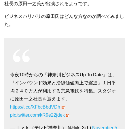
社長の原田一之氏が出演されるようです。
ビジネスバリバリの原田氏はどんな方なのか調べてみまし
た。
今夜10時からの「神奈川ビジネスUp To Date」は、
『インバウンド効果と沿線価値向上で躍進』１日平
均２４０万人が利用する京急電鉄を特集。スタジオ
に原田一之社長を迎えます。
https://t.co/XFbcBbdVDh
pic.twitter.com/kR9e22jdek
— ｔｖｋ（テレビ神奈川） (@tvk_3ch)
November 5,