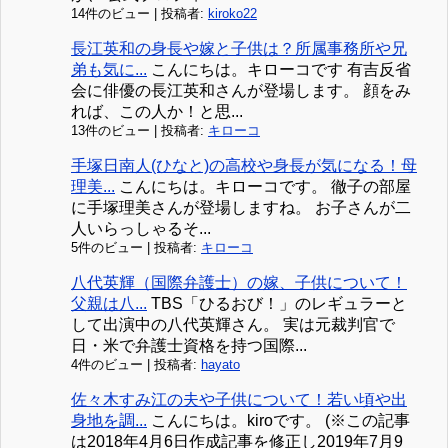
14件のビュー
|
投稿者:
kiroko22
長江英和の身長や嫁と子供は？所属事務所や兄
弟も気に...
こんにちは。キローコです 有吉反省
会に俳優の長江英和さんが登場します。 顔をみ
れば、この人か！と思...
13件のビュー
|
投稿者:
キローコ
手塚日南人(ひなと)の高校や身長が気になる！母
理美...
こんにちは。キローコです。 徹子の部屋
に手塚理美さんが登場しますね。 お子さんが二
人いらっしゃるそ...
5件のビュー
|
投稿者:
キローコ
八代英輝（国際弁護士）の嫁、子供について！
父親は八...
TBS「ひるおび！」のレギュラーと
して出演中の八代英輝さん。 実は元裁判官で
日・米で弁護士資格を持つ国際...
4件のビュー
|
投稿者:
hayato
佐々木すみ江の夫や子供について！若い頃や出
身地を調...
こんにちは。kiroです。 (※この記事
は2018年4月6日作成記事を修正し2019年7月9