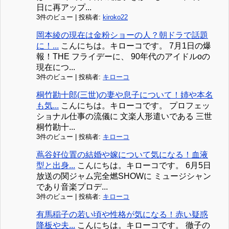
日に再アップ...
3件のビュー
|
投稿者:
kiroko22
岡本綾の現在は金粉ショーの人？朝ドラで話題
に！...
こんにちは。キローコです。 7月1日の爆
報！THE フライデーに、 90年代のアイドルoの
現在につ...
3件のビュー
|
投稿者:
キローコ
桐竹勘十郎(三世)の妻や息子について！姉や本名
も気...
こんにちは。キローコです。 プロフェッ
ショナル仕事の流儀に 文楽人形遣いである 三世
桐竹勘十...
3件のビュー
|
投稿者:
キローコ
蔦谷好位置の結婚や嫁について気になる！血液
型と出身...
こんにちは。キローコです。 6月5日
放送の関ジャム完全燃SHOWに ミュージシャン
であり音楽プロデ...
3件のビュー
|
投稿者:
キローコ
有馬稲子の若い頃や性格が気になる！赤い疑惑
降板や夫...
こんにちは。キローコです。 徹子の