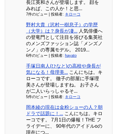
長江英和さんが登場します。 顔を
みれば、この人か！と思...
7件のビュー
|
投稿者:
キローコ
野村大貴（沢村一樹息子）の学歴
（大学）は？身長が凄...
人気俳優へ
の登竜門として注目を浴びる集英社
のメンズファッション誌「メンズノ
ンノ」の専属モデル。 2019...
6件のビュー
|
投稿者:
hayato
手塚日南人(ひなと)の高校や身長が
気になる！母理美...
こんにちは。キ
ローコです。 徹子の部屋に手塚理
美さんが登場しますね。 お子さん
が二人いらっしゃるそ...
5件のビュー
|
投稿者:
キローコ
岡本綾の現在は金粉ショーの人？朝
ドラで話題に！...
こんにちは。キロ
ーコです。 7月1日の爆報！THE フ
ライデーに、 90年代のアイドルoの
現在につ...