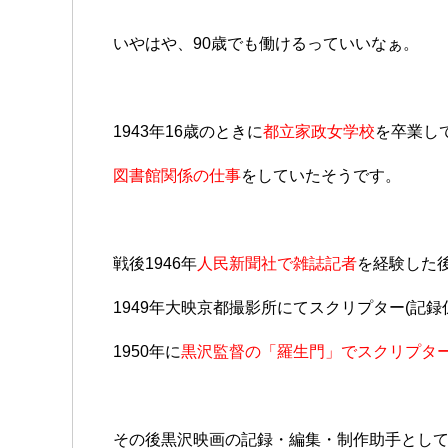
いやはや、90歳でも働けるっていいなぁ。
1943年16歳のときに
都立家政女学校
を卒業し
図書館関係の仕事
をしていたそうです。
戦後1946年
人民新聞社で雑誌記者
を経験した
1949年大映京都撮影所にてスクリプター(記録
1950年に
黒沢監督の「羅生門」でスクリプタ
その後黒沢映画の記録・編集・制作助手とし