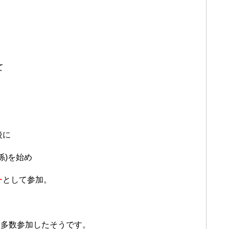
て
後に
係)を始め
ー
として参加。
て多数参加したそうです。