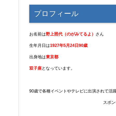
プロフィール
お名前は
野上照代（のがみてるよ）
さん
生年月日は
1927年5月24日90歳
出身地は
東京都
双子座
となっています。
90歳で各種イベントやテレビに出演されて活
スポン