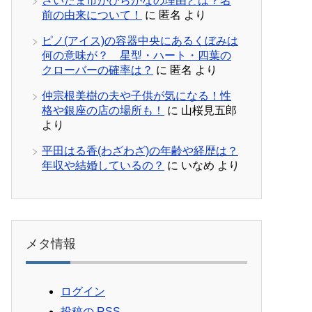
さいたま市がひらがなの理由とは？名
前の由来について！
に
匿名
より
ピノ(アイス)の容器中央にあるくぼみは
何の意味が？ 星型・ハート・四葉の
クローバーの確率は？
に
匿名
より
仲宗根美樹の夫や子供が気になる！性
格や銀座の店の場所も！
に
山桜見五郎
より
平田はる香(わざわざ)の年齢や経歴は？
年収や結婚しているの？
に
いなめ
より
メタ情報
ログイン
投稿の
RSS