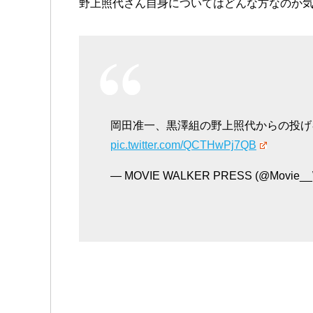
野上照代さん自身についてはどんな方なのか
岡田准一、黒澤組の野上照代からの投
pic.twitter.com/QCTHwPj7QB
— MOVIE WALKER PRESS (@Movie__