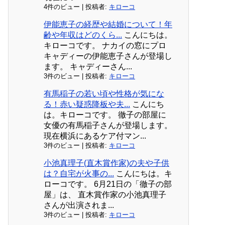
4件のビュー
|
投稿者:
キローコ
伊能恵子の経歴や結婚について！年
齢や年収はどのくら...
こんにちは。
キローコです。 ナカイの窓にプロ
キャディーの伊能恵子さんが登場し
ます。 キャディーさん...
3件のビュー
|
投稿者:
キローコ
有馬稲子の若い頃や性格が気にな
る！赤い疑惑降板や夫...
こんにち
は。キローコです。 徹子の部屋に
女優の有馬稲子さんが登場します。
現在横浜にあるケア付マン...
3件のビュー
|
投稿者:
キローコ
小池真理子(直木賞作家)の夫や子供
は？自宅が火事の...
こんにちは。キ
ローコです。 6月21日の「徹子の部
屋」は、 直木賞作家の小池真理子
さんが出演されま...
3件のビュー
|
投稿者:
キローコ