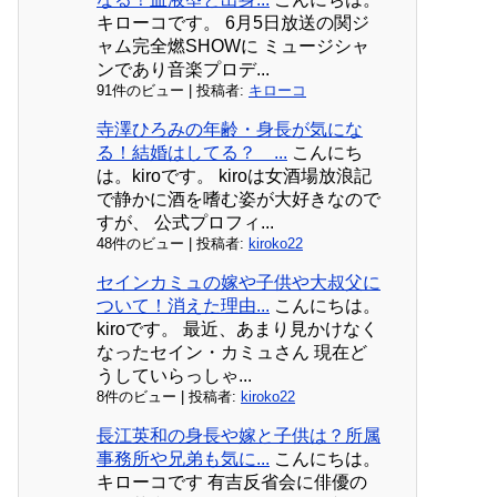
キローコです。 6月5日放送の関ジ
ャム完全燃SHOWに ミュージシャ
ンであり音楽プロデ...
91件のビュー
|
投稿者:
キローコ
寺澤ひろみの年齢・身長が気にな
る！結婚はしてる？ ...
こんにち
は。kiroです。 kiroは女酒場放浪記
で静かに酒を嗜む姿が大好きなので
すが、 公式プロフィ...
48件のビュー
|
投稿者:
kiroko22
セインカミュの嫁や子供や大叔父に
ついて！消えた理由...
こんにちは。
kiroです。 最近、あまり見かけなく
なったセイン・カミュさん 現在ど
うしていらっしゃ...
8件のビュー
|
投稿者:
kiroko22
長江英和の身長や嫁と子供は？所属
事務所や兄弟も気に...
こんにちは。
キローコです 有吉反省会に俳優の