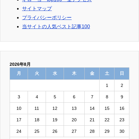
サイトマップ
プライバシーポリシー
当サイトの人気ベスト記事100
2026年8月
月
火
水
木
金
土
日
1
2
3
4
5
6
7
8
9
10
11
12
13
14
15
16
17
18
19
20
21
22
23
24
25
26
27
28
29
30