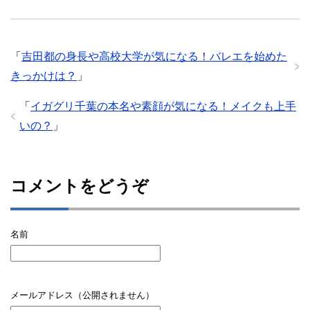
「
吉田都の身長や高校大学が気になる！バレエを始めた
きっかけは？
」
「
イガグリ千葉の本名や素顔が気になる！メイクも上手
いの？
」
コメントをどうぞ
名前
メールアドレス（公開されません）