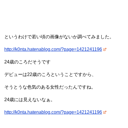
というわけで若い頃の画像がないか調べてみました。
http://k0nta.hatenablog.com/?page=1421241196
24歳のころだそうです
デビューは22歳のころということですから、
そうとうな色気のある女性だったんですね。
24歳には見えないなぁ。
http://k0nta.hatenablog.com/?page=1421241196