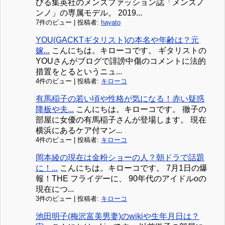
びる集英社のメンズファッション誌「メンズノ
ンノ」の専属モデル。 2019...
7件のビュー
|
投稿者:
hayato
YOU(GACKTギタリスト)の本名や年齢は？元
嫁...
こんにちは。キローコです。 ギタリストの
YOUさんがブログで誹謗中傷のコメントに法的
措置をとるというニュ...
4件のビュー
|
投稿者:
キローコ
有馬稲子の若い頃や性格が気になる！赤い疑惑
降板や夫...
こんにちは。キローコです。 徹子の
部屋に女優の有馬稲子さんが登場します。 現在
横浜にあるケア付マン...
4件のビュー
|
投稿者:
キローコ
岡本綾の現在は金粉ショーの人？朝ドラで話題
に！...
こんにちは。キローコです。 7月1日の爆
報！THE フライデーに、 90年代のアイドルoの
現在につ...
3件のビュー
|
投稿者:
キローコ
池田明子(梅沢富美男妻)のwikiや生年月日は？