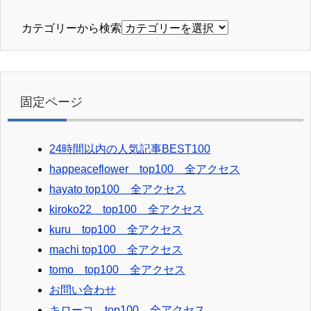
カテゴリーから検索
固定ページ
24時間以内の人気記事BEST100
happeaceflower top100 全アクセス
hayato top100 全アクセス
kiroko22 top100 全アクセス
kuru top100 全アクセス
machi top100 全アクセス
tomo top100 全アクセス
お問い合わせ
キローコ top100 全アクセス