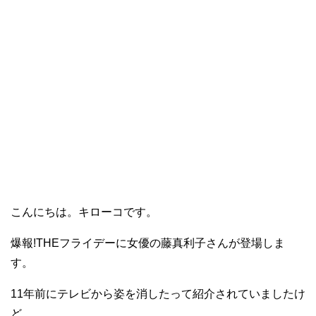
こんにちは。キローコです。
爆報!THEフライデーに女優の藤真利子さんが登場しま
す。
11年前にテレビから姿を消したって紹介されていましたけ
ど、