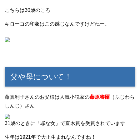
こちらは30歳のころ
キローコの印象はこの感じなんですけどねー。
父や母について！
藤真利子さんのお父様は人気小説家の
藤原審爾
（ふじわら
しんじ）さん
31歳のときに「罪な女」で直木賞を受賞されています
生年は1921年で大正生まれなんですね！