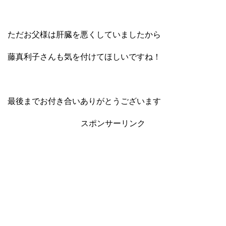
ただお父様は肝臓を悪くしていましたから
藤真利子さんも気を付けてほしいですね！
最後までお付き合いありがとうございます
スポンサーリンク