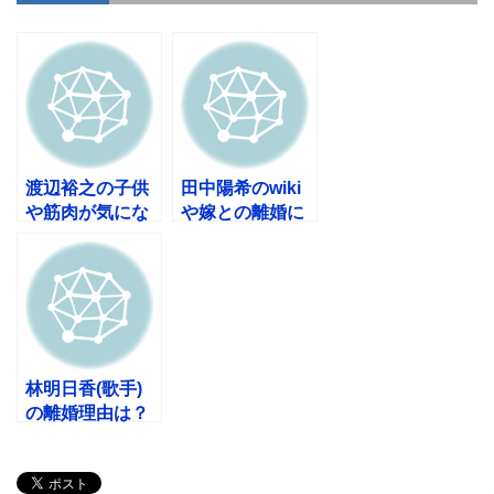
渡辺裕之の子供
田中陽希のwiki
や筋肉が気にな
や嫁との離婚に
る！ゴルフパタ
ついて！着てる
ーのブランド
ノースフェイス
は？
は？
林明日香(歌手)
の離婚理由は？
現在子供は？経
歴も気になる！