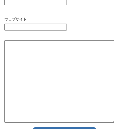
ウェブサイト