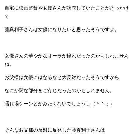
自宅に映画監督や女優さんが訪問していたことがきっかけ
で
藤真利子さんは女優になりたいと思ったそうですよ。
女優さんの華やかなオーラが憧れだったのかもしれません
ね。
お父様は女優にはなるなと大反対だったそうですから
なにか闇な部分をご存じだったのかもしれません。
濡れ場シーンとかみたくないでしょうし（＾＾；）
そんなお父様の反対に反発した藤真利子さんは