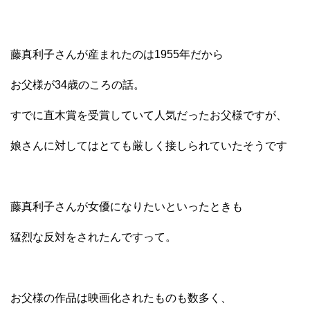
藤真利子さんが産まれたのは1955年だから
お父様が34歳のころの話。
すでに直木賞を受賞していて人気だったお父様ですが、
娘さんに対してはとても厳しく接しられていたそうです
藤真利子さんが女優になりたいといったときも
猛烈な反対をされたんですって。
お父様の作品は映画化されたものも数多く、