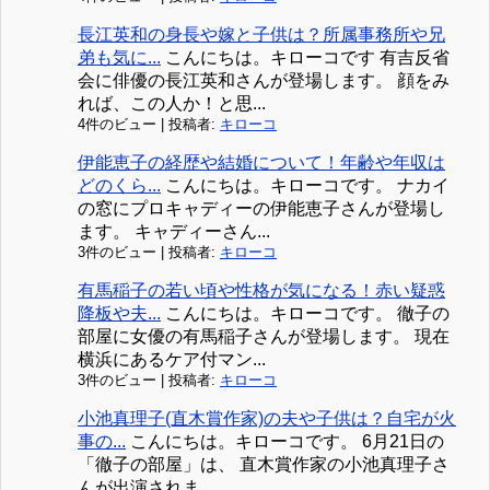
長江英和の身長や嫁と子供は？所属事務所や兄
弟も気に...
こんにちは。キローコです 有吉反省
会に俳優の長江英和さんが登場します。 顔をみ
れば、この人か！と思...
4件のビュー
|
投稿者:
キローコ
伊能恵子の経歴や結婚について！年齢や年収は
どのくら...
こんにちは。キローコです。 ナカイ
の窓にプロキャディーの伊能恵子さんが登場し
ます。 キャディーさん...
3件のビュー
|
投稿者:
キローコ
有馬稲子の若い頃や性格が気になる！赤い疑惑
降板や夫...
こんにちは。キローコです。 徹子の
部屋に女優の有馬稲子さんが登場します。 現在
横浜にあるケア付マン...
3件のビュー
|
投稿者:
キローコ
小池真理子(直木賞作家)の夫や子供は？自宅が火
事の...
こんにちは。キローコです。 6月21日の
「徹子の部屋」は、 直木賞作家の小池真理子さ
んが出演されま...