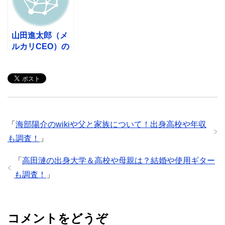
山田進太郎（メ
ルカリCEO）の
経歴とは？世界
一周からの躍
進！
「
海部陽介のwikiや父と家族について！出身高校や年収
も調査！
」
「
高田漣の出身大学＆高校や母親は？結婚や使用ギター
も調査！
」
コメントをどうぞ