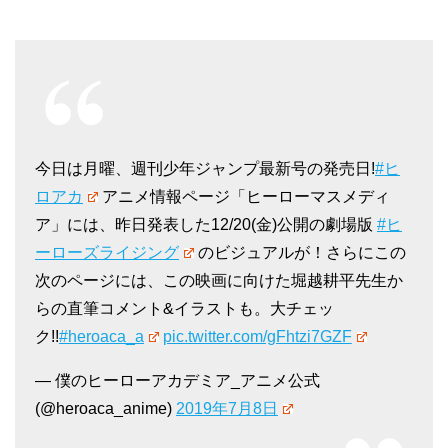
今日は月曜、週刊少年ジャンプ最新号の発売日!
#ヒ
ロアカ
アニメ情報ページ「ヒーローマスメディ
ア」には、昨日発表した12/20(金)公開の劇場版
#ヒ
ーローズライジング
のビジュアルが！さらにこの
次のページには、この映画に向けた堀越耕平先生か
らの直筆コメント&イラストも。大チェッ
ク!!
#heroaca_a
pic.twitter.com/gFhtzi7GZF
— 僕のヒーローアカデミア_アニメ公式
(@heroaca_anime)
2019年7月8日