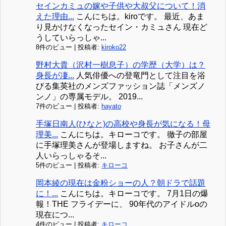
セインカミュの嫁や子供や大叔父について！消
えた理由...
こんにちは。kiroです。 最近、あま
り見かけなくなったセイン・カミュさん 現在ど
うしていらっしゃ...
8件のビュー
|
投稿者:
kiroko22
野村大貴（沢村一樹息子）の学歴（大学）は？
身長が凄...
人気俳優への登竜門として注目を浴
びる集英社のメンズファッション誌「メンズノ
ンノ」の専属モデル。 2019...
7件のビュー
|
投稿者:
hayato
手塚日南人(ひなと)の高校や身長が気になる！母
理美...
こんにちは。キローコです。 徹子の部屋
に手塚理美さんが登場しますね。 お子さんが二
人いらっしゃるそ...
5件のビュー
|
投稿者:
キローコ
岡本綾の現在は金粉ショーの人？朝ドラで話題
に！...
こんにちは。キローコです。 7月1日の爆
報！THE フライデーに、 90年代のアイドルoの
現在につ...
4件のビュー
|
投稿者:
キローコ