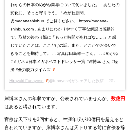
れからの日本のめがね業界について伺いました。 . あなたの
変化に、そっと寄りそう。「めがね新聞」
@meganeshinbun でご覧ください。 https://megane-
shinbun.com . あまりにわかりやすく丁寧な解説は感動的
で、取材の終わり際に「もっと時間があればな……」と感
じていたことは、ここだけの話。また、どこかでお会いで
きることを期待して。 . . 写真は田島雄一さん。 . . #めがね
#メガネ #日本メガネベストドレッサー賞 #岸博幸 さん #経
済 #全力脱力タイムズ
Hiroyuki Funayose
(@funayose)がシェアした投稿 –
2019年11月月22日午前1時45分PST
岸博幸さんの年収ですが、公表されていませんが、
数億円
はあると噂されています。
官僚は天下りを3回すると、生涯年収が10億円を超えると
言われていますが、岸博幸さんは天下りする前に官僚を辞