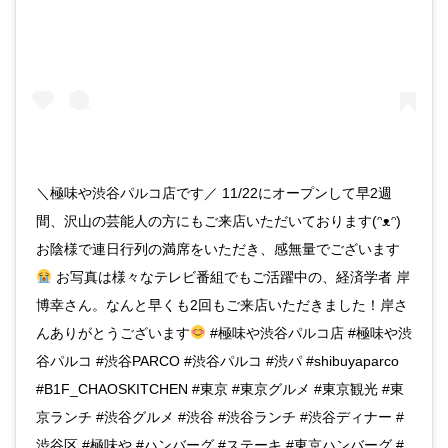
＼極味や渋谷パルコ店です／ 11/22にオープンして早2週
間、沢山の芸能人の方にもご来店いただいております(ᵔᴥᵔ)
お陰様で連日行列の満席をいただき、感無量でございます
お写真は様々なテレビ番組でもご活躍中の、経済学者 岸
博幸さん。なんと早くも2回もご来店いただきました！岸さ
んありがとうございます
#極味や渋谷パルコ店 #極味や渋
谷パルコ #渋谷PARCO #渋谷パルコ #渋パ #shibuyaparco
#B1F_CHAOSKITCHEN #東京 #東京グルメ #東京観光 #東
京ランチ #渋谷グルメ #渋谷 #渋谷ランチ #渋谷ディナー #
渋谷区 #極味や #ハンバーグ #ステーキ #東京ハンバーグ #