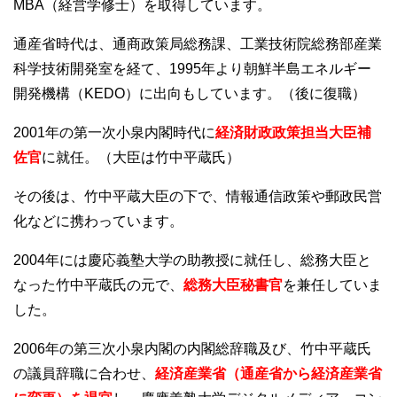
MBA（経営学修士）を取得しています。
通産省時代は、通商政策局総務課、工業技術院総務部産業
科学技術開発室を経て、1995年より朝鮮半島エネルギー
開発機構（KEDO）に出向もしています。（後に復職）
2001年の第一次小泉内閣時代に
経済財政政策担当大臣補
佐官
に就任。（大臣は竹中平蔵氏）
その後は、竹中平蔵大臣の下で、情報通信政策や郵政民営
化などに携わっています。
2004年には慶応義塾大学の助教授に就任し、総務大臣と
なった竹中平蔵氏の元で、
総務大臣秘書官
を兼任していま
した。
2006年の第三次小泉内閣の内閣総辞職及び、竹中平蔵氏
の議員辞職に合わせ、
経済産業省（通産省から経済産業省