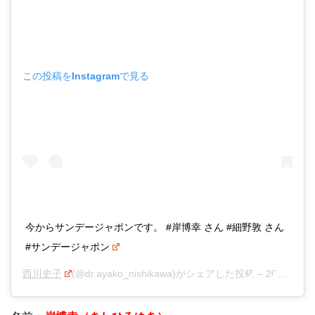
この投稿をInstagramで見る
今からサンデージャポンです。 #岸博幸 さん #細野敦 さん
#サンデージャポン
西川史子
(@dr.ayako_nishikawa)がシェアした投稿 –
2020年 3月月7日午後5時15分PST