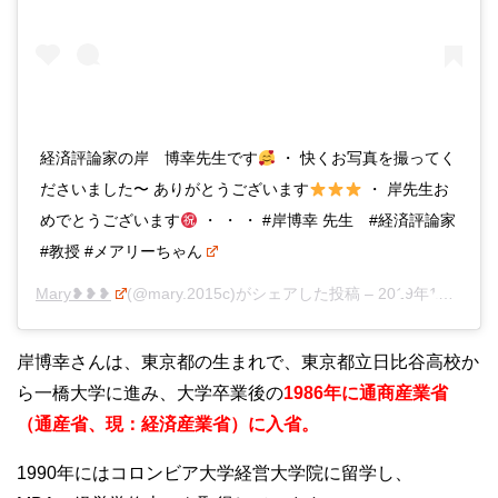
経済評論家の岸 博幸先生です
・ 快くお写真を撮ってく
ださいました〜 ありがとうございます
・ 岸先生お
めでとうございます
・ ・ ・ #岸博幸 先生 #経済評論家
#教授 #メアリーちゃん
Mary❥❥❥
(@mary.2015c)がシェアした投稿 –
2019年10月月9日午後7時26分PDT
岸博幸さんは、東京都の生まれで、東京都立日比谷高校か
ら一橋大学に進み、大学卒業後の
1986年に通商産業省
（通産省、現：経済産業省）に入省。
1990年にはコロンビア大学経営大学院に留学し、