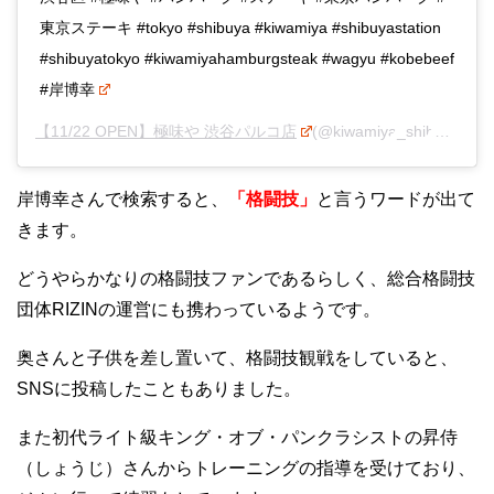
東京ステーキ #tokyo #shibuya #kiwamiya #shibuyastation
#shibuyatokyo #kiwamiyahamburgsteak #wagyu #kobebeef
#岸博幸
【11/22 OPEN】極味や 渋谷パルコ店
(@kiwamiya_shibuya)がシェアした投稿 –
岸博幸さんで検索すると、
「格闘技」
と言うワードが出て
きます。
どうやらかなりの格闘技ファンであるらしく、総合格闘技
団体RIZINの運営にも携わっているようです。
奥さんと子供を差し置いて、格闘技観戦をしていると、
SNSに投稿したこともありました。
また初代ライト級キング・オブ・パンクラシストの昇侍
（しょうじ）さんからトレーニングの指導を受けており、