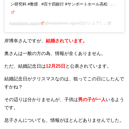
ン研究科 #教授 . #百十四銀行 #サンポートホール高松 . . .
masatomo.oguni
(@masatomo.oguni2)がシェアした投稿 –
20
岸博幸さんですが、
結婚されています。
奥さんは一般の方の為、情報が全くありません。
ただ、結婚記念日は
12月25日
と公表されています。
結婚記念日がクリスマスなのは、狙ってこの日にしたんで
すかね？
その辺りは分かりませんが、子供は
男の子が一人
いるよう
です。
息子さんについても、情報がほとんどありませんでした。