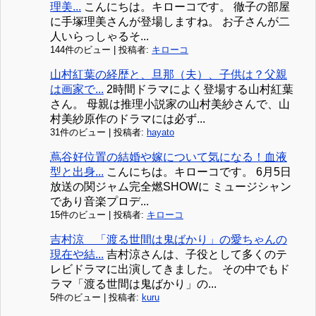
理美...
こんにちは。キローコです。 徹子の部屋
に手塚理美さんが登場しますね。 お子さんが二
人いらっしゃるそ...
144件のビュー
|
投稿者:
キローコ
山村紅葉の経歴と、旦那（夫）、子供は？父親
は画家で...
2時間ドラマによく登場する山村紅葉
さん。 母親は推理小説家の山村美紗さんで、山
村美紗原作のドラマには必ず...
31件のビュー
|
投稿者:
hayato
蔦谷好位置の結婚や嫁について気になる！血液
型と出身...
こんにちは。キローコです。 6月5日
放送の関ジャム完全燃SHOWに ミュージシャン
であり音楽プロデ...
15件のビュー
|
投稿者:
キローコ
吉村涼 「渡る世間は鬼ばかり」の愛ちゃんの
現在や結...
吉村涼さんは、子役として多くのテ
レビドラマに出演してきました。 その中でもド
ラマ「渡る世間は鬼ばかり」の...
5件のビュー
|
投稿者:
kuru