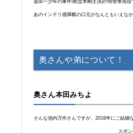
金田一少年の事件簿(堂本剛主演)の明智警視
あのインテリ感満載の口元がなんともいえな
奥さんや弟について！
奥さん本田みちよ
そんな池内万作さんですが、2016年にご結婚
スポン