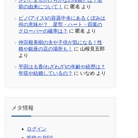
さいたま市がひらがなの理由とは？名
前の由来について！
に
匿名
より
ピノ(アイス)の容器中央にあるくぼみは
何の意味が？ 星型・ハート・四葉の
クローバーの確率は？
に
匿名
より
仲宗根美樹の夫や子供が気になる！性
格や銀座の店の場所も！
に
山桜見五郎
より
平田はる香(わざわざ)の年齢や経歴は？
年収や結婚しているの？
に
いなめ
より
メタ情報
ログイン
投稿の
RSS