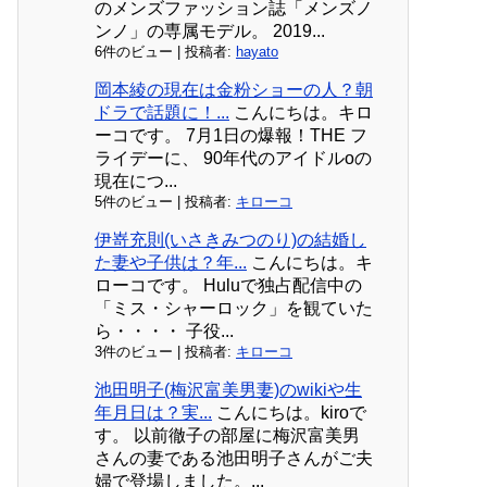
のメンズファッション誌「メンズノ
ンノ」の専属モデル。 2019...
6件のビュー
|
投稿者:
hayato
岡本綾の現在は金粉ショーの人？朝
ドラで話題に！...
こんにちは。キロ
ーコです。 7月1日の爆報！THE フ
ライデーに、 90年代のアイドルoの
現在につ...
5件のビュー
|
投稿者:
キローコ
伊嵜充則(いさきみつのり)の結婚し
た妻や子供は？年...
こんにちは。キ
ローコです。 Huluで独占配信中の
「ミス・シャーロック」を観ていた
ら・・・・ 子役...
3件のビュー
|
投稿者:
キローコ
池田明子(梅沢富美男妻)のwikiや生
年月日は？実...
こんにちは。kiroで
す。 以前徹子の部屋に梅沢富美男
さんの妻である池田明子さんがご夫
婦で登場しました。...