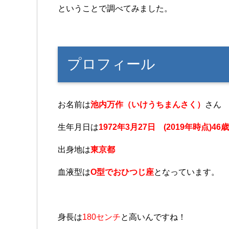
ということで調べてみました。
プロフィール
お名前は
池内万作（いけうちまんさく）
さん
生年月日は
1972年3月27日 (2019年時点)46歳
出身地は
東京都
血液型は
O型でおひつじ座
となっています。
身長は
180センチ
と高いんですね！