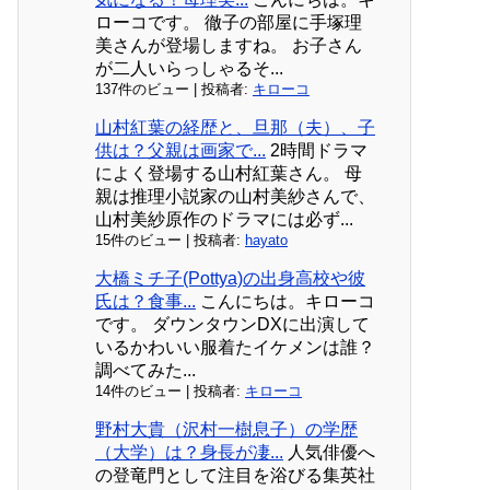
ローコです。 徹子の部屋に手塚理
美さんが登場しますね。 お子さん
が二人いらっしゃるそ...
137件のビュー
|
投稿者:
キローコ
山村紅葉の経歴と、旦那（夫）、子
供は？父親は画家で...
2時間ドラマ
によく登場する山村紅葉さん。 母
親は推理小説家の山村美紗さんで、
山村美紗原作のドラマには必ず...
15件のビュー
|
投稿者:
hayato
大橋ミチ子(Pottya)の出身高校や彼
氏は？食事...
こんにちは。キローコ
です。 ダウンタウンDXに出演して
いるかわいい服着たイケメンは誰？
調べてみた...
14件のビュー
|
投稿者:
キローコ
野村大貴（沢村一樹息子）の学歴
（大学）は？身長が凄...
人気俳優へ
の登竜門として注目を浴びる集英社