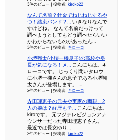
3件のビュー
|
投稿者:
kiroko22
なんて名前？針金でねじねじするや
つ！結束バンド？...
いきなりなんで
すけどね。 なんて名前だっけって
調べようとしてもどう調べたらいい
かわからないものがあったん...
3件のビュー
|
投稿者:
キローコ
小堺翔太(小堺一機息子)の高校や身
長が気になる！メ...
こんにちは。キ
ローコです。 じっくり聞いタロウ
に小堺一機さんの息子である小堺翔
太さんが登場します。 ...
2件のビュー
|
投稿者:
キローコ
寺田理恵子の元夫や実家の両親、2
人の娘は？経歴もチ...
こんにちは。
kiroです。 元フジテレビジョンアナ
ウンサーだった寺田理恵子さん。
最近では長女ゆり...
2件のビュー
|
投稿者:
kiroko22