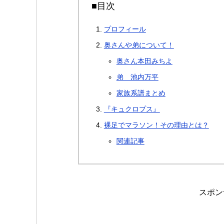
■目次
プロフィール
奥さんや弟について！
奥さん本田みちよ
弟 池内万平
家族系譜まとめ
『キュクロプス』
裸足でマラソン！その理由とは？
関連記事
スポン