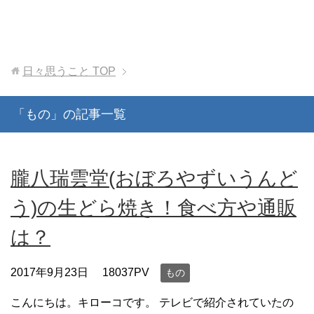
日々思うこと
TOP
「もの」の記事一覧
朧八瑞雲堂(おぼろやずいうんど
う)の生どら焼き！食べ方や通販
は？
2017年9月23日
18037PV
もの
こんにちは。キローコです。 テレビで紹介されていたの