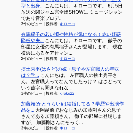
型と出身...
こんにちは。キローコです。 6月5日
放送の関ジャム完全燃SHOWに ミュージシャン
であり音楽プロデ...
3件のビュー
|
投稿者:
キローコ
有馬稲子の若い頃や性格が気になる！赤い疑惑
降板や夫...
こんにちは。キローコです。 徹子の
部屋に女優の有馬稲子さんが登場します。 現在
横浜にあるケア付マン...
3件のビュー
|
投稿者:
キローコ
挾土秀平(はさど)の嫁・息子や左官職人の年収
は？学...
こんにちは。 左官職人の挾土秀平さ
ん。左官職人ってなんでしたっけ？ はさどって
いう苗字も聞きなれな...
3件のビュー
|
投稿者:
kiroko22
加藤頼(かとうらい)は結婚してる？学歴や出演作
品を...
大岡越前でおなじみの加藤剛さんの息子
さんである加藤頼さん。 徹子の部屋に登場しま
すが、 加藤剛さんにそっく...
3件のビュー
|
投稿者:
キローコ