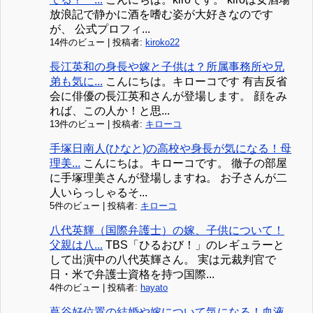
放浪記で静かに酒を嗜む姿が大好きなのです
が、 公式プロフィ...
14件のビュー
|
投稿者:
kiroko22
長江英和の身長や嫁と子供は？所属事務所や兄
弟も気に...
こんにちは。キローコです 有吉反省
会に俳優の長江英和さんが登場します。 顔をみ
れば、この人か！と思...
13件のビュー
|
投稿者:
キローコ
手塚日南人(ひなと)の高校や身長が気になる！母
理美...
こんにちは。キローコです。 徹子の部屋
に手塚理美さんが登場しますね。 お子さんが二
人いらっしゃるそ...
5件のビュー
|
投稿者:
キローコ
八代英輝（国際弁護士）の嫁、子供について！
父親は八...
TBS「ひるおび！」のレギュラーと
して出演中の八代英輝さん。 実は元裁判官で
日・米で弁護士資格を持つ国際...
4件のビュー
|
投稿者:
hayato
蔦谷好位置の結婚や嫁について気になる！血液