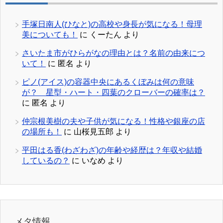
手塚日南人(ひなと)の高校や身長が気になる！母理
美についても！
に
くーたん
より
さいたま市がひらがなの理由とは？名前の由来につ
いて！
に
匿名
より
ピノ(アイス)の容器中央にあるくぼみは何の意味
が？ 星型・ハート・四葉のクローバーの確率は？
に
匿名
より
仲宗根美樹の夫や子供が気になる！性格や銀座の店
の場所も！
に
山桜見五郎
より
平田はる香(わざわざ)の年齢や経歴は？年収や結婚
しているの？
に
いなめ
より
メタ情報