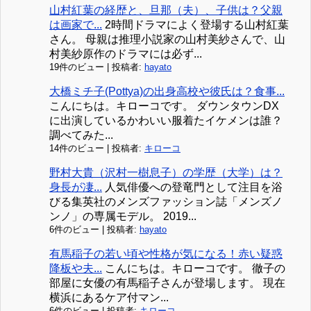
山村紅葉の経歴と、旦那（夫）、子供は？父親
は画家で...
2時間ドラマによく登場する山村紅葉
さん。 母親は推理小説家の山村美紗さんで、山
村美紗原作のドラマには必ず...
19件のビュー
|
投稿者:
hayato
大橋ミチ子(Pottya)の出身高校や彼氏は？食事...
こんにちは。キローコです。 ダウンタウンDX
に出演しているかわいい服着たイケメンは誰？
調べてみた...
14件のビュー
|
投稿者:
キローコ
野村大貴（沢村一樹息子）の学歴（大学）は？
身長が凄...
人気俳優への登竜門として注目を浴
びる集英社のメンズファッション誌「メンズノ
ンノ」の専属モデル。 2019...
6件のビュー
|
投稿者:
hayato
有馬稲子の若い頃や性格が気になる！赤い疑惑
降板や夫...
こんにちは。キローコです。 徹子の
部屋に女優の有馬稲子さんが登場します。 現在
横浜にあるケア付マン...
6件のビュー
|
投稿者:
キローコ