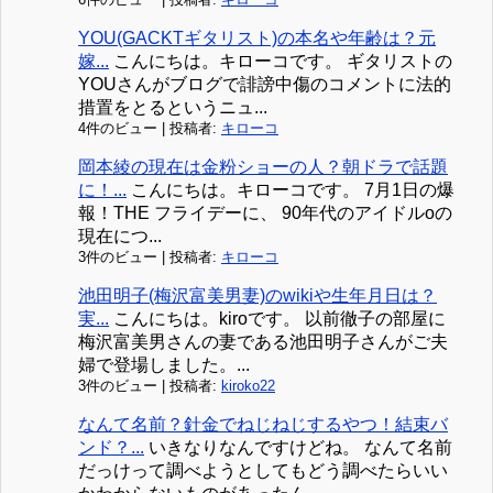
YOU(GACKTギタリスト)の本名や年齢は？元
嫁...
こんにちは。キローコです。 ギタリストの
YOUさんがブログで誹謗中傷のコメントに法的
措置をとるというニュ...
4件のビュー
|
投稿者:
キローコ
岡本綾の現在は金粉ショーの人？朝ドラで話題
に！...
こんにちは。キローコです。 7月1日の爆
報！THE フライデーに、 90年代のアイドルoの
現在につ...
3件のビュー
|
投稿者:
キローコ
池田明子(梅沢富美男妻)のwikiや生年月日は？
実...
こんにちは。kiroです。 以前徹子の部屋に
梅沢富美男さんの妻である池田明子さんがご夫
婦で登場しました。...
3件のビュー
|
投稿者:
kiroko22
なんて名前？針金でねじねじするやつ！結束バ
ンド？...
いきなりなんですけどね。 なんて名前
だっけって調べようとしてもどう調べたらいい