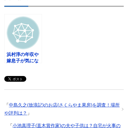
浜村淳の年収や
嫁息子が気にな
る！ 墓はヤシロ
で決まり！
「
中島久之(放浪記)のお店(さくらやま果房)を調査！場所
や評判は？
」
「
小池真理子(直木賞作家)の夫や子供は？自宅が火事の