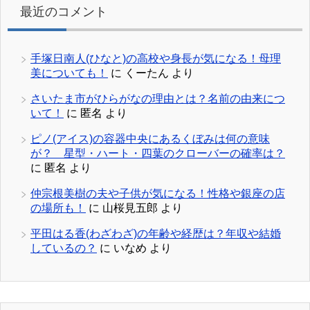
最近のコメント
手塚日南人(ひなと)の高校や身長が気になる！母理
美についても！
に
くーたん
より
さいたま市がひらがなの理由とは？名前の由来につ
いて！
に
匿名
より
ピノ(アイス)の容器中央にあるくぼみは何の意味
が？ 星型・ハート・四葉のクローバーの確率は？
に
匿名
より
仲宗根美樹の夫や子供が気になる！性格や銀座の店
の場所も！
に
山桜見五郎
より
平田はる香(わざわざ)の年齢や経歴は？年収や結婚
しているの？
に
いなめ
より