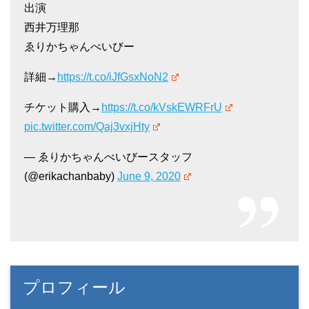
出演
西井万理那
ゑりかちゃんべいびー
詳細→
https://t.co/iJfGsxNoN2
チケット購入→
https://t.co/kVskEWRFrU
pic.twitter.com/Qaj3vxjHty
— ゑりかちゃんべいびースタッフ
(@erikachanbaby)
June 9, 2020
プロフィール