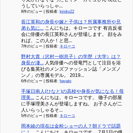
うしていらっしゃ...
8件のビュー
|
投稿者:
kiroko22
長江英和の身長や嫁と子供は？所属事務所や兄
弟も気に...
こんにちは。キローコです 有吉反省
会に俳優の長江英和さんが登場します。 顔をみ
れば、この人か！と思...
7件のビュー
|
投稿者:
キローコ
野村大貴（沢村一樹息子）の学歴（大学）は？
身長が凄...
人気俳優への登竜門として注目を浴
びる集英社のメンズファッション誌「メンズノ
ンノ」の専属モデル。 2019...
6件のビュー
|
投稿者:
hayato
手塚日南人(ひなと)の高校や身長が気になる！母
理美...
こんにちは。キローコです。 徹子の部屋
に手塚理美さんが登場しますね。 お子さんが二
人いらっしゃるそ...
5件のビュー
|
投稿者:
キローコ
岡本綾の現在は金粉ショーの人？朝ドラで話題
に！...
こんにちは。キローコです。 7月1日の爆