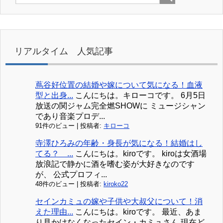
リアルタイム 人気記事
蔦谷好位置の結婚や嫁について気になる！血液
型と出身...
こんにちは。キローコです。 6月5日
放送の関ジャム完全燃SHOWに ミュージシャン
であり音楽プロデ...
91件のビュー
|
投稿者:
キローコ
寺澤ひろみの年齢・身長が気になる！結婚はし
てる？ ...
こんにちは。kiroです。 kiroは女酒場
放浪記で静かに酒を嗜む姿が大好きなのです
が、 公式プロフィ...
48件のビュー
|
投稿者:
kiroko22
セインカミュの嫁や子供や大叔父について！消
えた理由...
こんにちは。kiroです。 最近、あま
り見かけなくなったセイン・カミュさん 現在ど