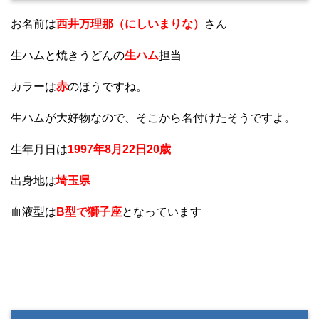
お名前は
西井万理那（にしいまりな）
さん
生ハムと焼きうどんの
生ハム
担当
カラーは
赤
のほうですね。
生ハムが大好物なので、そこから名付けたそうですよ。
生年月日は
1997年8月22日20歳
出身地は
埼玉県
血液型は
B型で獅子座
となっています