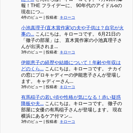
報！THE フライデーに、 90年代のアイドルoの
現在につ...
4件のビュー
|
投稿者:
キローコ
小池真理子(直木賞作家)の夫や子供は？自宅が火
事の...
こんにちは。キローコです。 6月21日の
「徹子の部屋」は、 直木賞作家の小池真理子さ
んが出演されま...
3件のビュー
|
投稿者:
キローコ
伊能恵子の経歴や結婚について！年齢や年収は
どのくら...
こんにちは。キローコです。 ナカイ
の窓にプロキャディーの伊能恵子さんが登場し
ます。 キャディーさん...
3件のビュー
|
投稿者:
キローコ
有馬稲子の若い頃や性格が気になる！赤い疑惑
降板や夫...
こんにちは。キローコです。 徹子の
部屋に女優の有馬稲子さんが登場します。 現在
横浜にあるケア付マン...
3件のビュー
|
投稿者:
キローコ