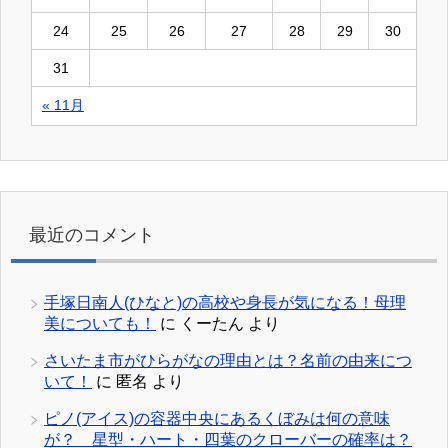
24
25
26
27
28
29
30
31
« 11月
最近のコメント
手塚日南人(ひなと)の高校や身長が気になる！母理
美についても！
に
くーたん
より
さいたま市がひらがなの理由とは？名前の由来につ
いて！
に
匿名
より
ピノ(アイス)の容器中央にあるくぼみは何の意味
が？ 星型・ハート・四葉のクローバーの確率は？