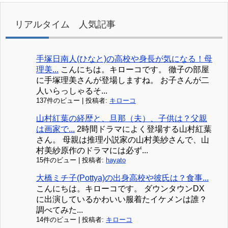
リアルタイム 人気記事
手塚日南人(ひなと)の高校や身長が気になる！母
理美...
こんにちは。キローコです。 徹子の部屋
に手塚理美さんが登場しますね。 お子さんが二
人いらっしゃるそ...
137件のビュー
|
投稿者:
キローコ
山村紅葉の経歴と、旦那（夫）、子供は？父親
は画家で...
2時間ドラマによく登場する山村紅葉
さん。 母親は推理小説家の山村美紗さんで、山
村美紗原作のドラマには必ず...
15件のビュー
|
投稿者:
hayato
大橋ミチ子(Pottya)の出身高校や彼氏は？食事...
こんにちは。キローコです。 ダウンタウンDX
に出演しているかわいい服着たイケメンは誰？
調べてみた...
14件のビュー
|
投稿者:
キローコ