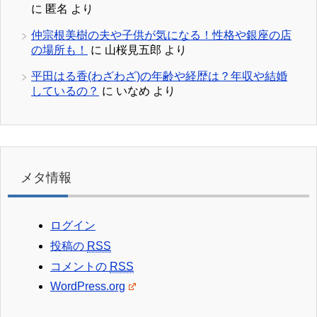
に
匿名
より
仲宗根美樹の夫や子供が気になる！性格や銀座の店
の場所も！
に
山桜見五郎
より
平田はる香(わざわざ)の年齢や経歴は？年収や結婚
しているの？
に
いなめ
より
メタ情報
ログイン
投稿の
RSS
コメントの
RSS
WordPress.org