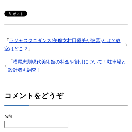
や高校大学は？
年収も気にな
る！
「
ラジャスタニダンス(美魔女村田優美が披露)とは？教
室はどこ？
」
「
横尾忠則現代美術館の料金や割引について！駐車場と
設計者も調査！
」
コメントをどうぞ
名前