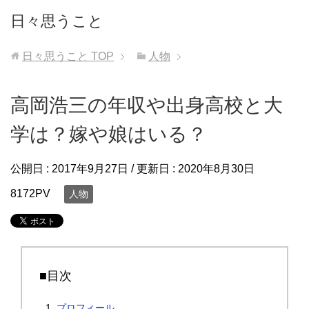
日々思うこと
日々思うこと
TOP
人物
高岡浩三の年収や出身高校と大
学は？嫁や娘はいる？
公開日 :
2017年9月27日
/ 更新日 :
2020年8月30日
8172PV
人物
■目次
プロフィール