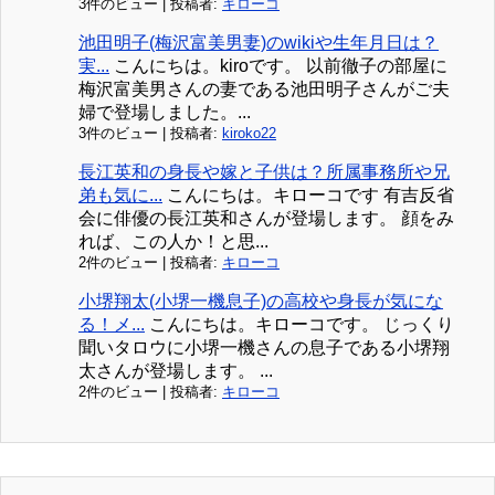
3件のビュー
|
投稿者:
キローコ
池田明子(梅沢富美男妻)のwikiや生年月日は？
実...
こんにちは。kiroです。 以前徹子の部屋に
梅沢富美男さんの妻である池田明子さんがご夫
婦で登場しました。...
3件のビュー
|
投稿者:
kiroko22
長江英和の身長や嫁と子供は？所属事務所や兄
弟も気に...
こんにちは。キローコです 有吉反省
会に俳優の長江英和さんが登場します。 顔をみ
れば、この人か！と思...
2件のビュー
|
投稿者:
キローコ
小堺翔太(小堺一機息子)の高校や身長が気にな
る！メ...
こんにちは。キローコです。 じっくり
聞いタロウに小堺一機さんの息子である小堺翔
太さんが登場します。 ...
2件のビュー
|
投稿者:
キローコ