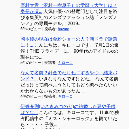
野村大貴（沢村一樹息子）の学歴（大学）は？
身長が凄...
人気俳優への登竜門として注目を浴
びる集英社のメンズファッション誌「メンズノ
ンノ」の専属モデル。 2019...
6件のビュー
|
投稿者:
hayato
岡本綾の現在は金粉ショーの人？朝ドラで話題
に！...
こんにちは。キローコです。 7月1日の爆
報！THE フライデーに、 90年代のアイドルoの
現在につ...
5件のビュー
|
投稿者:
キローコ
なんて名前？針金でねじねじするやつ！結束バ
ンド？...
いきなりなんですけどね。 なんて名前
だっけって調べようとしてもどう調べたらいい
かわからないものがあったん...
4件のビュー
|
投稿者:
キローコ
伊嵜充則(いさきみつのり)の結婚した妻や子供
は？年...
こんにちは。キローコです。 Huluで独
占配信中の「ミス・シャーロック」を観ていた
ら・・・・ 子役...